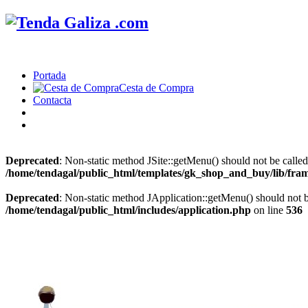
Portada
Cesta de Compra
Contacta
Deprecated
: Non-static method JSite::getMenu() should not be called
/home/tendagal/public_html/templates/gk_shop_and_buy/lib/fra
Deprecated
: Non-static method JApplication::getMenu() should not be
/home/tendagal/public_html/includes/application.php
on line
536