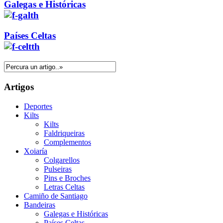
Galegas e Históricas
Países Celtas
Artigos
Deportes
Kilts
Kilts
Faldriqueiras
Complementos
Xoiaría
Colgarellos
Pulseiras
Pins e Broches
Letras Celtas
Camiño de Santiago
Bandeiras
Galegas e Históricas
Países Celtas