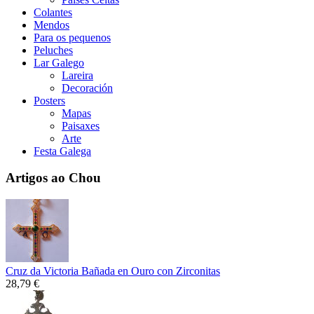
Colantes
Mendos
Para os pequenos
Peluches
Lar Galego
Lareira
Decoración
Posters
Mapas
Paisaxes
Arte
Festa Galega
Artigos ao Chou
Cruz da Victoria Bañada en Ouro con Zirconitas
28,79 €