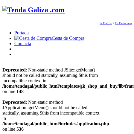
In English
/
En Castellano
Portada
Cesta de Compra
Contacta
Deprecated
: Non-static method JSite::getMenu()
should not be called statically, assuming $this from
incompatible context in
/home/tendagal/public_html/templates/gk_shop_and_buy/lib/fra
on line
148
Deprecated
: Non-static method
JApplication::getMenu() should not be called
statically, assuming $this from incompatible context
in
/home/tendagal/public_html/includes/application.php
on line
536