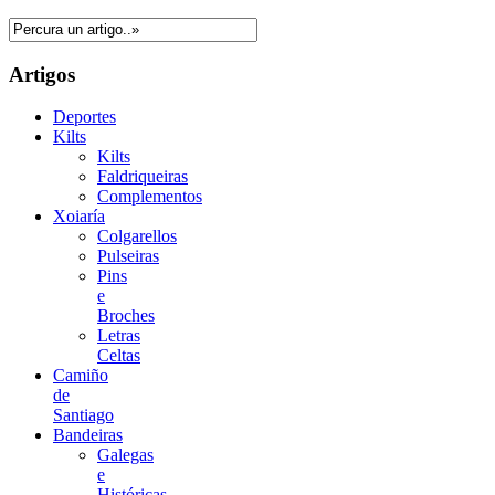
Artigos
Deportes
Kilts
Kilts
Faldriqueiras
Complementos
Xoiaría
Colgarellos
Pulseiras
Pins
e
Broches
Letras
Celtas
Camiño
de
Santiago
Bandeiras
Galegas
e
Históricas