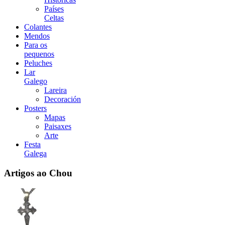
Países
Celtas
Colantes
Mendos
Para os
pequenos
Peluches
Lar
Galego
Lareira
Decoración
Posters
Mapas
Paisaxes
Arte
Festa
Galega
Artigos ao Chou