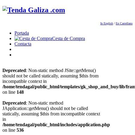
In English
/
En Castellano
Portada
Cesta de Compra
Contacta
Deprecated
: Non-static method JSite::getMenu()
should not be called statically, assuming $this from
incompatible context in
/home/tendagal/public_html/templates/gk_shop_and_buy/lib/fra
on line
148
Deprecated
: Non-static method
JApplication::getMenu() should not be called
statically, assuming $this from incompatible context
in
/home/tendagal/public_html/includes/application.php
on line
536