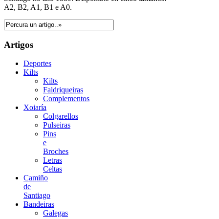
A2, B2, A1, B1 e A0.
Artigos
Deportes
Kilts
Kilts
Faldriqueiras
Complementos
Xoiaría
Colgarellos
Pulseiras
Pins
e
Broches
Letras
Celtas
Camiño
de
Santiago
Bandeiras
Galegas