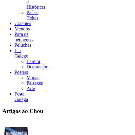
e
Históricas
Países
Celtas
Colantes
Mendos
Para os
pequenos
Peluches
Lar
Galego
Lareira
Decoración
Posters
Mapas
Paisaxes
Arte
Festa
Galega
Artigos ao Chou