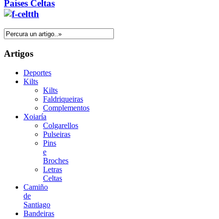
Países Celtas
Artigos
Deportes
Kilts
Kilts
Faldriqueiras
Complementos
Xoiaría
Colgarellos
Pulseiras
Pins
e
Broches
Letras
Celtas
Camiño
de
Santiago
Bandeiras