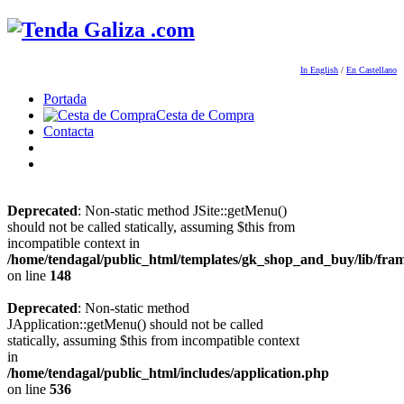
In English
/
En Castellano
Portada
Cesta de Compra
Contacta
Deprecated
: Non-static method JSite::getMenu()
should not be called statically, assuming $this from
incompatible context in
/home/tendagal/public_html/templates/gk_shop_and_buy/lib/fra
on line
148
Deprecated
: Non-static method
JApplication::getMenu() should not be called
statically, assuming $this from incompatible context
in
/home/tendagal/public_html/includes/application.php
on line
536