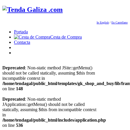
In English
/
En Castellano
Portada
Cesta de Compra
Contacta
Deprecated
: Non-static method JSite::getMenu()
should not be called statically, assuming $this from
incompatible context in
/home/tendagal/public_html/templates/gk_shop_and_buy/lib/fra
on line
148
Deprecated
: Non-static method
JApplication::getMenu() should not be called
statically, assuming $this from incompatible context
in
/home/tendagal/public_html/includes/application.php
on line
536