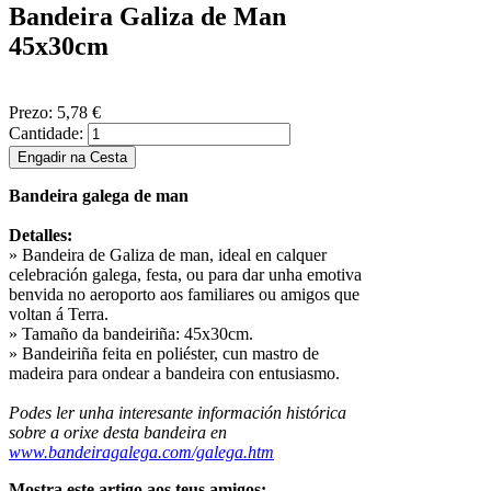
Bandeira Galiza de Man
45x30cm
Prezo:
5,78 €
Cantidade:
Bandeira galega de man
Detalles:
» Bandeira de Galiza de man, ideal en calquer
celebración galega, festa, ou para dar unha emotiva
benvida no aeroporto aos familiares ou amigos que
voltan á Terra.
» Tamaño da bandeiriña: 45x30cm.
» Bandeiriña feita en poliéster, cun mastro de
madeira para ondear a bandeira con entusiasmo.
Podes ler unha interesante información histórica
sobre a orixe desta bandeira en
www.bandeiragalega.com/galega.htm
Mostra este artigo aos teus amigos: