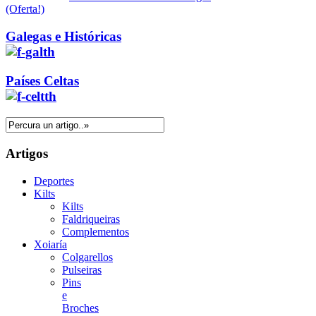
(Oferta!)
Galegas e Históricas
Países Celtas
Artigos
Deportes
Kilts
Kilts
Faldriqueiras
Complementos
Xoiaría
Colgarellos
Pulseiras
Pins
e
Broches