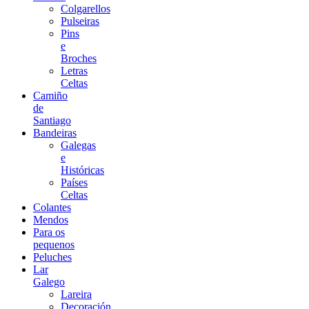
Colgarellos
Pulseiras
Pins
e
Broches
Letras
Celtas
Camiño
de
Santiago
Bandeiras
Galegas
e
Históricas
Países
Celtas
Colantes
Mendos
Para os
pequenos
Peluches
Lar
Galego
Lareira
Decoración