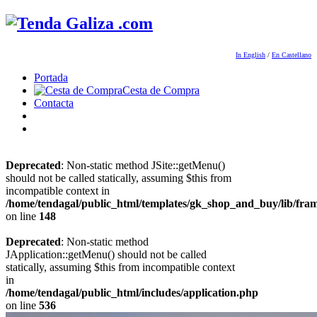
In English
/
En Castellano
Portada
Cesta de Compra
Contacta
Deprecated
: Non-static method JSite::getMenu()
should not be called statically, assuming $this from
incompatible context in
/home/tendagal/public_html/templates/gk_shop_and_buy/lib/fra
on line
148
Deprecated
: Non-static method
JApplication::getMenu() should not be called
statically, assuming $this from incompatible context
in
/home/tendagal/public_html/includes/application.php
on line
536