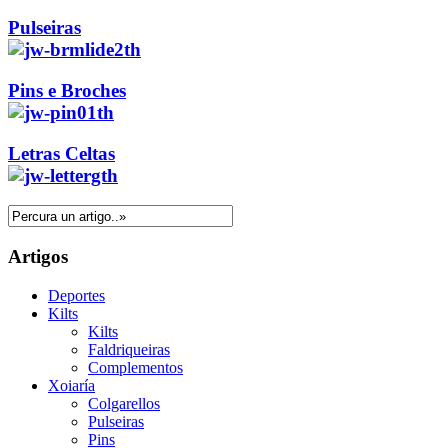
Pulseiras
Pins e Broches
Letras Celtas
Artigos
Deportes
Kilts
Kilts
Faldriqueiras
Complementos
Xoiaría
Colgarellos
Pulseiras
Pins