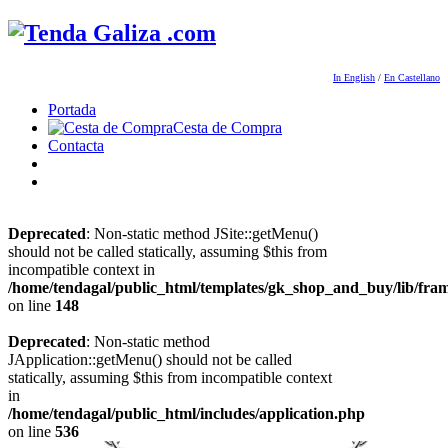
In English
/
En Castellano
Portada
Cesta de Compra
Contacta
Deprecated
: Non-static method JSite::getMenu()
should not be called statically, assuming $this from
incompatible context in
/home/tendagal/public_html/templates/gk_shop_and_buy/lib/fra
on line
148
Deprecated
: Non-static method
JApplication::getMenu() should not be called
statically, assuming $this from incompatible context
in
/home/tendagal/public_html/includes/application.php
on line
536