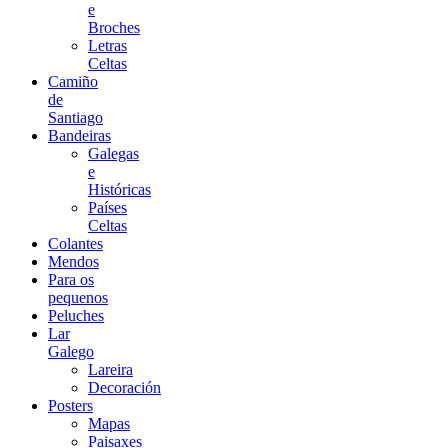
e
Broches
Letras
Celtas
Camiño
de
Santiago
Bandeiras
Galegas
e
Históricas
Países
Celtas
Colantes
Mendos
Para os
pequenos
Peluches
Lar
Galego
Lareira
Decoración
Posters
Mapas
Paisaxes