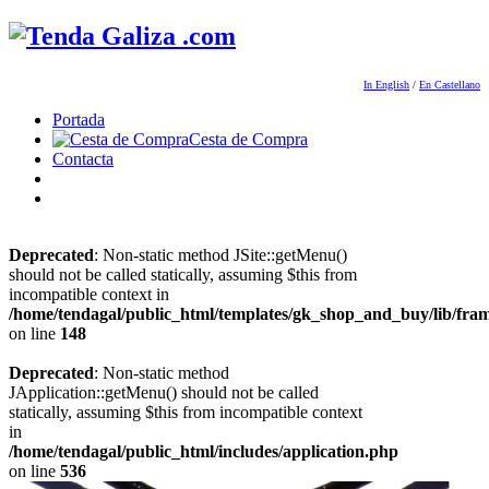
In English
/
En Castellano
Portada
Cesta de Compra
Contacta
Deprecated
: Non-static method JSite::getMenu()
should not be called statically, assuming $this from
incompatible context in
/home/tendagal/public_html/templates/gk_shop_and_buy/lib/fra
on line
148
Deprecated
: Non-static method
JApplication::getMenu() should not be called
statically, assuming $this from incompatible context
in
/home/tendagal/public_html/includes/application.php
on line
536