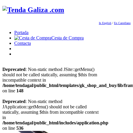
In English
/
En Castellano
Portada
Cesta de Compra
Contacta
Deprecated
: Non-static method JSite::getMenu()
should not be called statically, assuming $this from
incompatible context in
/home/tendagal/public_html/templates/gk_shop_and_buy/lib/fra
on line
148
Deprecated
: Non-static method
JApplication::getMenu() should not be called
statically, assuming $this from incompatible context
in
/home/tendagal/public_html/includes/application.php
on line
536