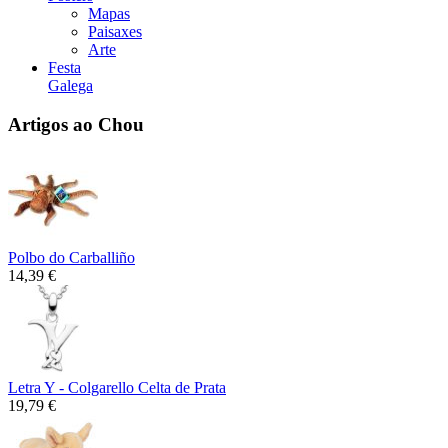
Mapas
Paisaxes
Arte
Festa
Galega
Artigos ao Chou
Polbo do Carballiño
14,39 €
Letra Y - Colgarello Celta de Prata
19,79 €