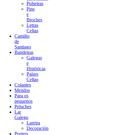
Pulseiras
Pins
e
Broches
Letras
Celtas
Camiño
de
Santiago
Bandeiras
Galegas
e
Históricas
Países
Celtas
Colantes
Mendos
Para os
pequenos
Peluches
Lar
Galego
Lareira
Decoración
Posters