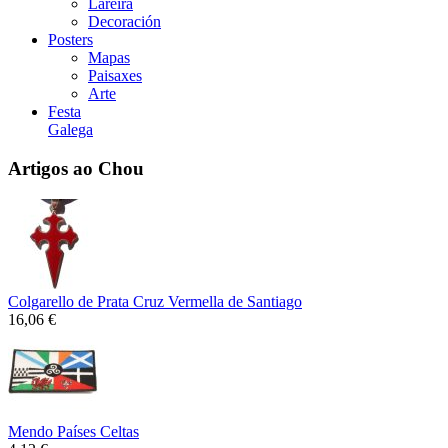
Lareira
Decoración
Posters
Mapas
Paisaxes
Arte
Festa
Galega
Artigos ao Chou
Colgarello de Prata Cruz Vermella de Santiago
16,06 €
Mendo Países Celtas