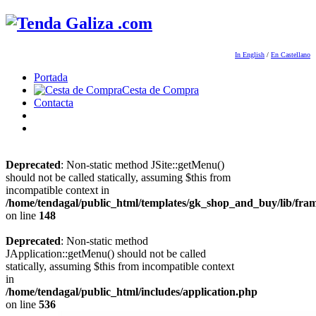
In English
/
En Castellano
Portada
Cesta de Compra
Contacta
Deprecated
: Non-static method JSite::getMenu()
should not be called statically, assuming $this from
incompatible context in
/home/tendagal/public_html/templates/gk_shop_and_buy/lib/fra
on line
148
Deprecated
: Non-static method
JApplication::getMenu() should not be called
statically, assuming $this from incompatible context
in
/home/tendagal/public_html/includes/application.php
on line
536