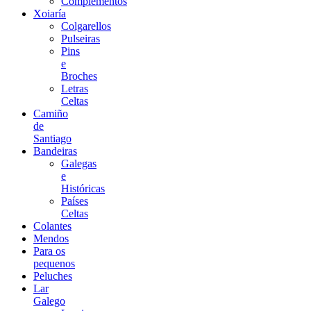
Complementos
Xoiaría
Colgarellos
Pulseiras
Pins
e
Broches
Letras
Celtas
Camiño
de
Santiago
Bandeiras
Galegas
e
Históricas
Países
Celtas
Colantes
Mendos
Para os
pequenos
Peluches
Lar
Galego