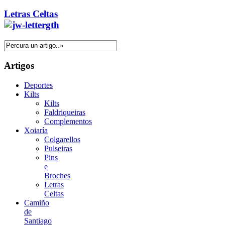
Letras Celtas
Artigos
Deportes
Kilts
Kilts
Faldriqueiras
Complementos
Xoiaría
Colgarellos
Pulseiras
Pins
e
Broches
Letras
Celtas
Camiño
de
Santiago