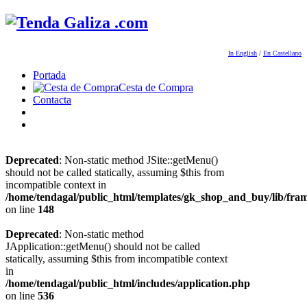
In English
/
En Castellano
Portada
Cesta de Compra
Contacta
Deprecated
: Non-static method JSite::getMenu()
should not be called statically, assuming $this from
incompatible context in
/home/tendagal/public_html/templates/gk_shop_and_buy/lib/fra
on line
148
Deprecated
: Non-static method
JApplication::getMenu() should not be called
statically, assuming $this from incompatible context
in
/home/tendagal/public_html/includes/application.php
on line
536