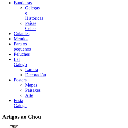
Bandeiras
Galegas
e
Históricas
Países
Celtas
Colantes
Mendos
Para os
pequenos
Peluches
Lar
Galego
Lareira
Decoración
Posters
Mapas
Paisaxes
Arte
Festa
Galega
Artigos ao Chou