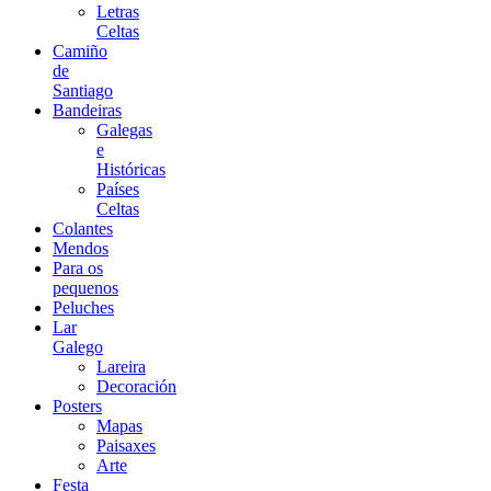
Letras
Celtas
Camiño
de
Santiago
Bandeiras
Galegas
e
Históricas
Países
Celtas
Colantes
Mendos
Para os
pequenos
Peluches
Lar
Galego
Lareira
Decoración
Posters
Mapas
Paisaxes
Arte
Festa