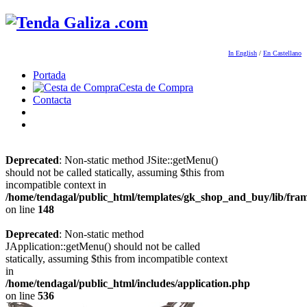
In English
/
En Castellano
Portada
Cesta de Compra
Contacta
Deprecated
: Non-static method JSite::getMenu()
should not be called statically, assuming $this from
incompatible context in
/home/tendagal/public_html/templates/gk_shop_and_buy/lib/fra
on line
148
Deprecated
: Non-static method
JApplication::getMenu() should not be called
statically, assuming $this from incompatible context
in
/home/tendagal/public_html/includes/application.php
on line
536