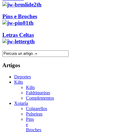
Pins e Broches
Letras Celtas
Artigos
Deportes
Kilts
Kilts
Faldriqueiras
Complementos
Xoiaría
Colgarellos
Pulseiras
Pins
e
Broches