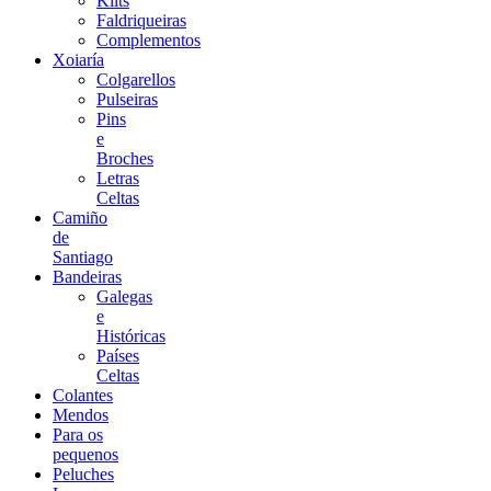
Kilts
Faldriqueiras
Complementos
Xoiaría
Colgarellos
Pulseiras
Pins
e
Broches
Letras
Celtas
Camiño
de
Santiago
Bandeiras
Galegas
e
Históricas
Países
Celtas
Colantes
Mendos
Para os
pequenos
Peluches