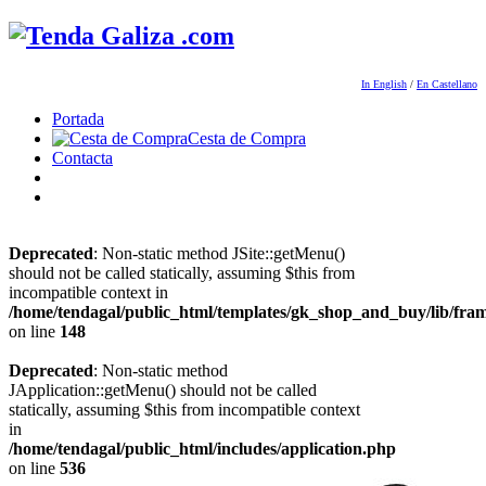
In English
/
En Castellano
Portada
Cesta de Compra
Contacta
Deprecated
: Non-static method JSite::getMenu()
should not be called statically, assuming $this from
incompatible context in
/home/tendagal/public_html/templates/gk_shop_and_buy/lib/fra
on line
148
Deprecated
: Non-static method
JApplication::getMenu() should not be called
statically, assuming $this from incompatible context
in
/home/tendagal/public_html/includes/application.php
on line
536