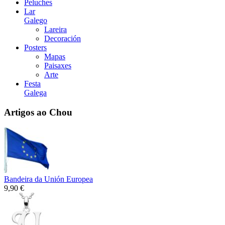
Peluches
Lar
Galego
Lareira
Decoración
Posters
Mapas
Paisaxes
Arte
Festa
Galega
Artigos ao Chou
Bandeira da Unión Europea
9,90 €