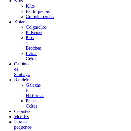
Kilts
Kilts
Faldriqueiras
Complementos
Xoiaría
Colgarellos
Pulseiras
Pins
e
Broches
Letras
Celtas
Camiño
de
Santiago
Bandeiras
Galegas
e
Históricas
Países
Celtas
Colantes
Mendos
Para os
pequenos